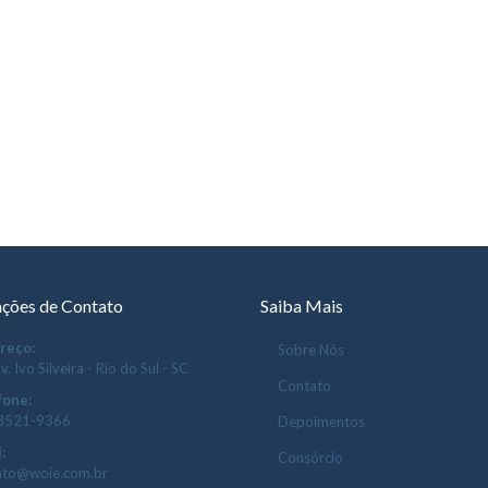
ções de Contato
Saiba Mais
reço:
Sobre Nós
v. Ivo Silveira - Rio do Sul - SC
Contato
fone:
 3521-9366
Depoimentos
:
Consórcio
ato@woie.com.br