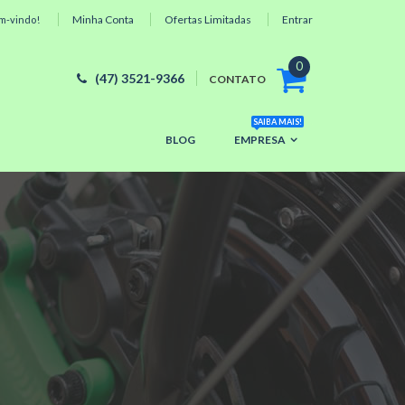
Minha Conta
Ofertas Limitadas
Entrar
m-vindo!
0
(47) 3521-9366
CONTATO
SAIBA MAIS!
BLOG
EMPRESA