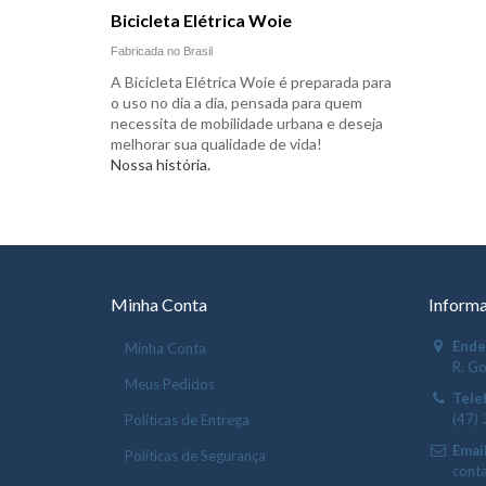
Bicicleta Elétrica Woie
Fabricada no Brasil
A Bicicleta Elétrica Woie é preparada para
o uso no dia a dia, pensada para quem
necessita de mobilidade urbana e deseja
melhorar sua qualidade de vida!
Nossa história.
Minha Conta
Informa
Ende
Minha Conta
R. Go
Meus Pedidos
Tele
(47)
Políticas de Entrega
Email
Políticas de Segurança
cont