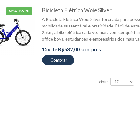
Bicicleta Elétrica Woie Silver
NOVIDADE
A Bicicleta Elétrica Woie Silver foi criada para p
Cabo Motor/Eixo E-Bike
mobilidade sustentável e praticidade. Fácil de esta
25km, a bike elétrica cada vez mais vem conquistan
R$98,90
office boys, estudantes e empresários dos mais v
12x de R$582,00
sem juros
Bicicleta Elétrica Woie
Comprar
Silver
12x de R$582,00
sem juros
Exibir:
Modulo Inteligente 48v E-
Bike Pedal Assistido
R$399,00
6x de R$66,50
sem
juros