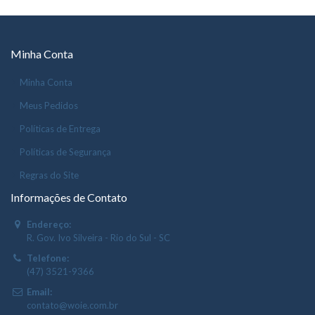
Minha Conta
Minha Conta
Meus Pedidos
Políticas de Entrega
Políticas de Segurança
Regras do Site
Informações de Contato
Endereço:
R. Gov. Ivo Silveira - Rio do Sul - SC
Telefone:
(47) 3521-9366
Email:
contato@woie.com.br