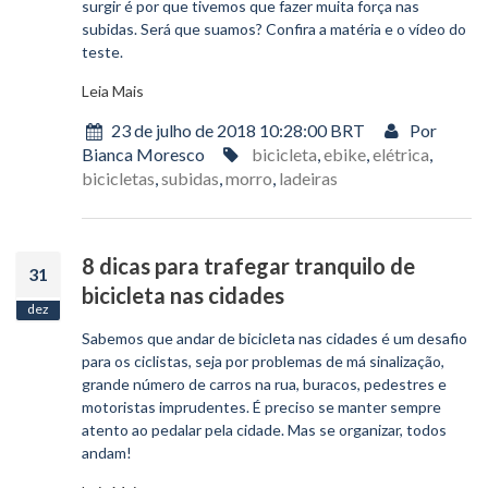
surgir é por que tivemos que fazer muita força nas
subidas. Será que suamos? Confira a matéria e o vídeo do
teste.
Leia Mais
23 de julho de 2018 10:28:00 BRT
Por
Bianca Moresco
bicicleta
,
ebike
,
elétrica
,
bicicletas
,
subidas
,
morro
,
ladeiras
8 dicas para trafegar tranquilo de
31
bicicleta nas cidades
dez
Sabemos que andar de bicicleta nas cidades é um desafio
para os ciclistas, seja por problemas de má sinalização,
grande número de carros na rua, buracos, pedestres e
motoristas imprudentes. É preciso se manter sempre
atento ao pedalar pela cidade. Mas se organizar, todos
andam!