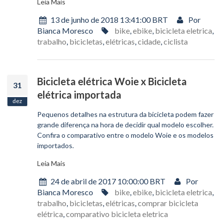
Leia Mais
13 de junho de 2018 13:41:00 BRT
Por
Bianca Moresco
bike
,
ebike
,
bicicleta eletrica
,
trabalho
,
bicicletas
,
elétricas
,
cidade
,
ciclista
Bicicleta elétrica Woie x Bicicleta
31
elétrica importada
dez
Pequenos detalhes na estrutura da bicicleta podem fazer
grande diferença na hora de decidir qual modelo escolher.
Confira o comparativo entre o modelo Woie e os modelos
importados.
Leia Mais
24 de abril de 2017 10:00:00 BRT
Por
Bianca Moresco
bike
,
ebike
,
bicicleta eletrica
,
trabalho
,
bicicletas
,
elétricas
,
comprar bicicleta
elétrica
,
comparativo bicicleta eletrica