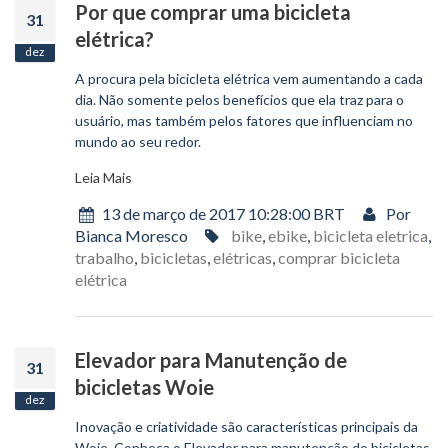
Por que comprar uma bicicleta
31
elétrica?
dez
A procura pela bicicleta elétrica vem aumentando a cada
dia. Não somente pelos benefícios que ela traz para o
usuário, mas também pelos fatores que influenciam no
mundo ao seu redor.
Leia Mais
13 de março de 2017 10:28:00 BRT
Por
Bianca Moresco
bike
,
ebike
,
bicicleta eletrica
,
trabalho
,
bicicletas
,
elétricas
,
comprar bicicleta
elétrica
Elevador para Manutenção de
31
bicicletas Woie
dez
Inovação e criatividade são características principais da
Woie. Conheça o Elevador para manutenção de bicicletas