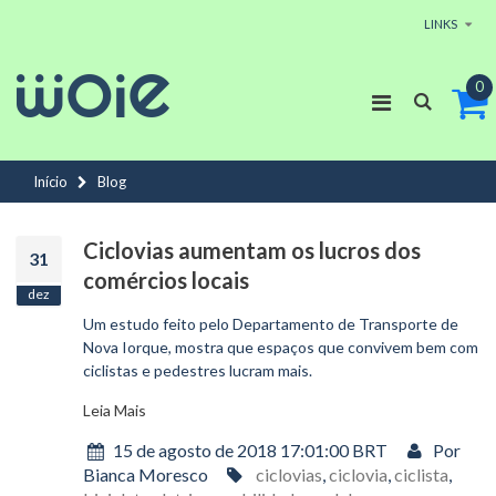
LINKS
0
Início
Blog
Ciclovias aumentam os lucros dos
31
comércios locais
dez
Um estudo feito pelo Departamento de Transporte de
Nova Iorque, mostra que espaços que convivem bem com
ciclistas e pedestres lucram mais.
Leia Mais
15 de agosto de 2018 17:01:00 BRT
Por
Bianca Moresco
ciclovias
,
ciclovia
,
ciclista
,