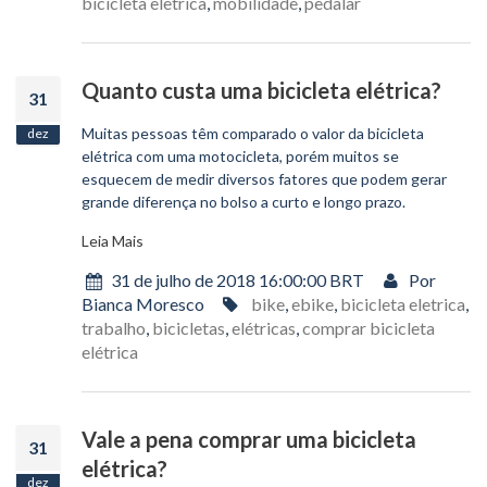
bicicleta eletrica
,
mobilidade
,
pedalar
Quanto custa uma bicicleta elétrica?
31
Muitas pessoas têm comparado o valor da bicicleta
dez
elétrica com uma motocicleta, porém muitos se
esquecem de medir diversos fatores que podem gerar
grande diferença no bolso a curto e longo prazo.
Leia Mais
31 de julho de 2018 16:00:00 BRT
Por
Bianca Moresco
bike
,
ebike
,
bicicleta eletrica
,
trabalho
,
bicicletas
,
elétricas
,
comprar bicicleta
elétrica
Vale a pena comprar uma bicicleta
31
elétrica?
dez