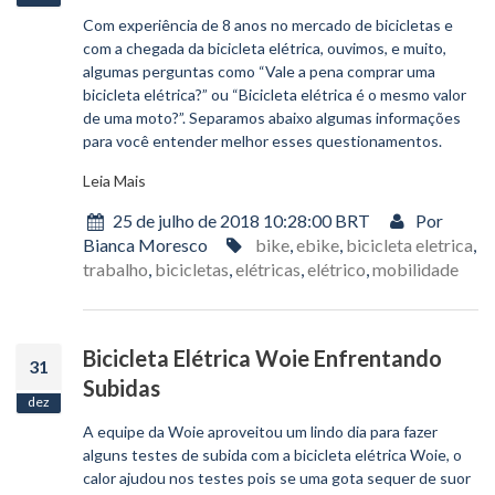
Com experiência de 8 anos no mercado de bicicletas e
com a chegada da bicicleta elétrica, ouvimos, e muito,
algumas perguntas como “Vale a pena comprar uma
bicicleta elétrica?” ou “Bicicleta elétrica é o mesmo valor
de uma moto?”. Separamos abaixo algumas informações
para você entender melhor esses questionamentos.
Leia Mais
25 de julho de 2018 10:28:00 BRT
Por
Bianca Moresco
bike
,
ebike
,
bicicleta eletrica
,
trabalho
,
bicicletas
,
elétricas
,
elétrico
,
mobilidade
Bicicleta Elétrica Woie Enfrentando
31
Subidas
dez
A equipe da Woie aproveitou um lindo dia para fazer
alguns testes de subida com a bicicleta elétrica Woie, o
calor ajudou nos testes pois se uma gota sequer de suor