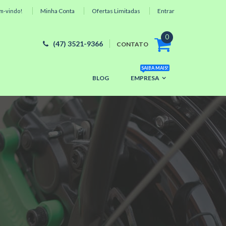
Minha Conta
Ofertas Limitadas
Entrar
m-vindo!
0
(47) 3521-9366
CONTATO
SAIBA MAIS!
BLOG
EMPRESA