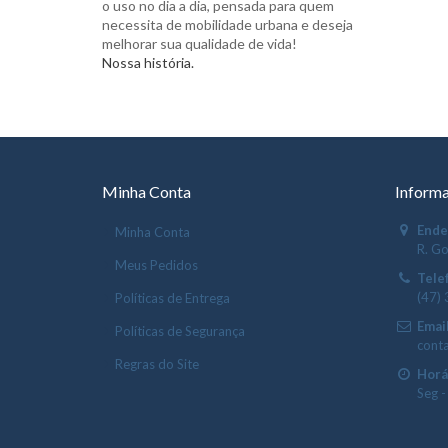
o uso no dia a dia, pensada para quem
necessita de mobilidade urbana e deseja
melhorar sua qualidade de vida!
Nossa história.
Minha Conta
Informa
Ende
Minha Conta
R. Go
Meus Pedidos
Tele
(47)
Políticas de Entrega
Email
Políticas de Segurança
cont
Regras do Site
Horá
Seg -