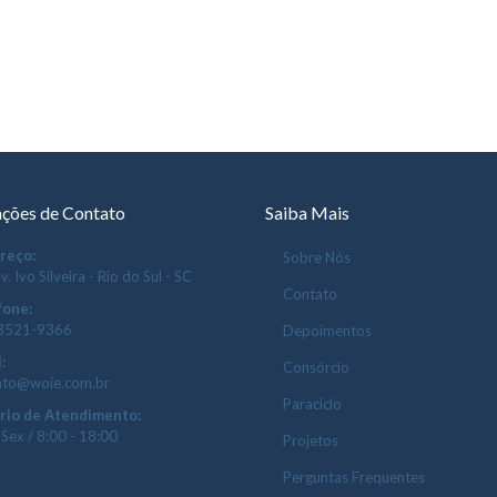
ções de Contato
Saiba Mais
reço:
Sobre Nós
v. Ivo Silveira - Rio do Sul - SC
Contato
fone:
 3521-9366
Depoimentos
:
Consórcio
ato@woie.com.br
Paraciclo
rio de Atendimento:
 Sex / 8:00 - 18:00
Projetos
Perguntas Frequentes