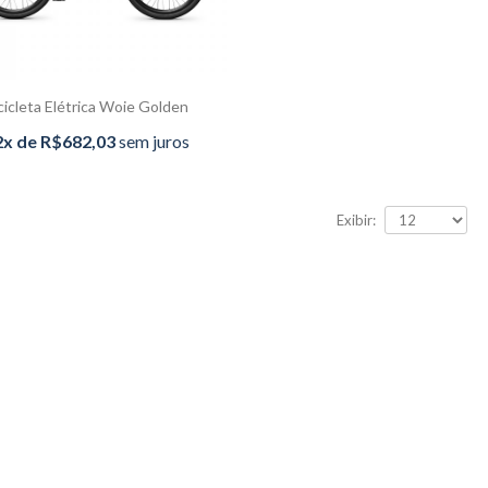
Bike Pedal Assistido
R$399,00
6x de R$66,50
sem
juros
cicleta Elétrica Woie Golden
Cabo Motor/Eixo E-Bike
2x de R$682,03
sem juros
R$98,90
Exibir:
Bicicleta Elétrica Woie
Silver
12x de R$582,00
sem juros