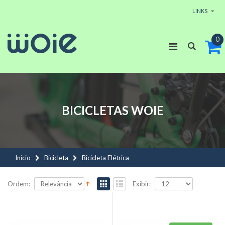
LINKS
0
BICICLETAS
WOIE
Início
Bicicleta
Bicicleta Elétrica
Ordem:
Exibir: