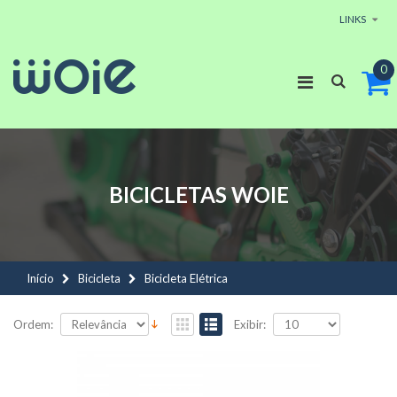
LINKS
0
BICICLETAS
WOIE
Início
Bicicleta
Bicicleta Elétrica
Ordem:
Exibir: