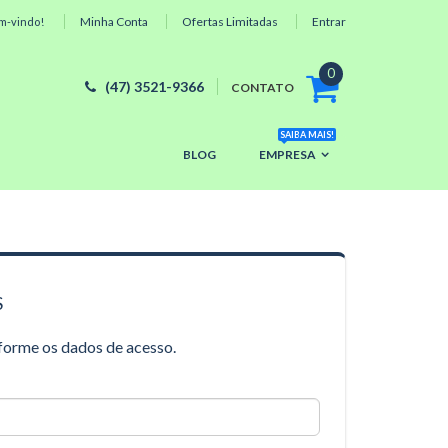
Minha Conta
Ofertas Limitadas
Entrar
m-vindo!
0
(47) 3521-9366
CONTATO
SAIBA MAIS!
BLOG
EMPRESA
S
nforme os dados de acesso.