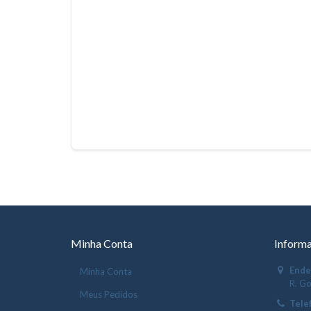
Minha Conta
Informa
Ende
Minha Conta
R. Go
Meus Pedidos
Tele