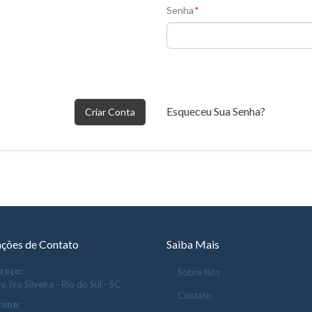
Senha
*
Esqueceu Sua Senha?
Criar Conta
ções de Contato
Saiba Mais
reço:
Sobre Nós
v. Ivo Silveira - Rio do Sul - SC
Contato
fone: