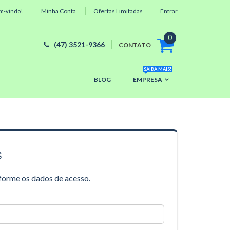
Minha Conta
Ofertas Limitadas
Entrar
m-vindo!
0
(47) 3521-9366
CONTATO
SAIBA MAIS!
BLOG
EMPRESA
S
nforme os dados de acesso.