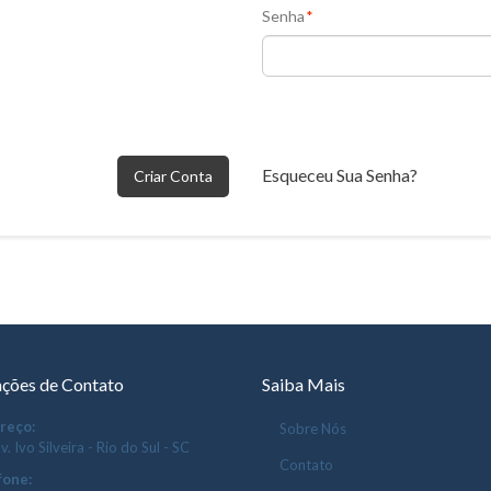
Senha
*
Esqueceu Sua Senha?
Criar Conta
ções de Contato
Saiba Mais
reço:
Sobre Nós
v. Ivo Silveira - Rio do Sul - SC
Contato
fone: